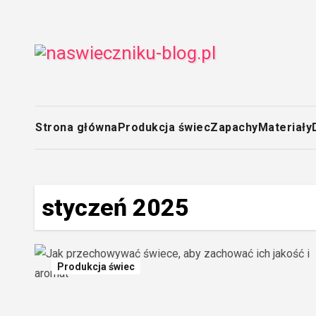
Skip
to
content
Strona główna
Produkcja świec
Zapachy
Materiały
styczeń 2025
Produkcja świec