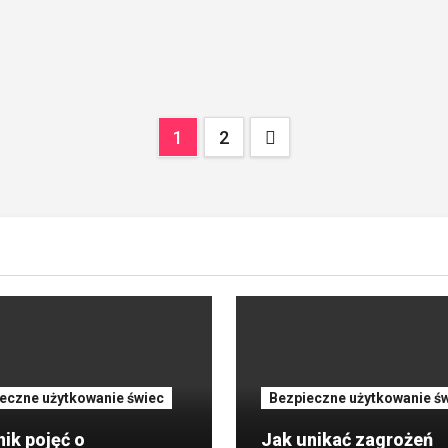
Stronicowanie
1
2
wpisów
eczne użytkowanie świec
Bezpieczne użytkowanie ś
ik pojęć o
Jak unikać zagrożeń