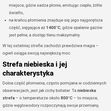
miejsce, gdzie sadza płonie, emitując ciepłe, żółte
światło,
na krańcu płomienia znajduje się jego najgorętsza
część, sięgająca aż
1400°C
, gdzie spalanie gazów
jest pełne, a dostęp tlenu maksymalny.
W tej ostatniej strefie zachodzi prawdziwa magia –
ogień osiąga swoją największą moc.
Strefa niebieska i jej
charakterystyka
Dolna część płomienia, często pomijana w codziennych
obserwacjach, jest jak cichy bohater. Ta
niebieska
strefa
– o temperaturze około
800°C
– to miejsce,
gdzie węglowodory rozpoczynają swoje przemiany,