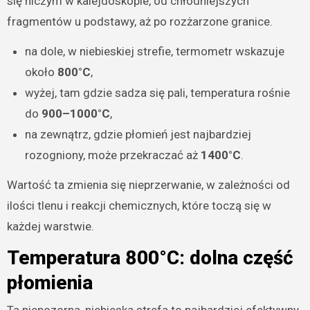
się niczym w kalejdoskopie, od chłodniejszych
fragmentów u podstawy, aż po rozżarzone granice.
na dole, w niebieskiej strefie, termometr wskazuje
około
800°C
,
wyżej, tam gdzie sadza się pali, temperatura rośnie
do
900–1000°C
,
na zewnątrz, gdzie płomień jest najbardziej
rozogniony, może przekraczać aż
1400°C
.
Wartość ta zmienia się nieprzerwanie, w zależności od
ilości tlenu i reakcji chemicznych, które toczą się w
każdej warstwie.
Temperatura 800°C: dolna część
płomienia