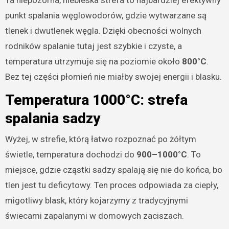
Ta niepozorna, niebieska strefa to najbardziej efektywny
punkt spalania węglowodorów, gdzie wytwarzane są
tlenek i dwutlenek węgla. Dzięki obecności wolnych
rodników spalanie tutaj jest szybkie i czyste, a
temperatura utrzymuje się na poziomie około
800°C
.
Bez tej części płomień nie miałby swojej energii i blasku.
Temperatura 1000°C: strefa
spalania sadzy
Wyżej, w strefie, którą łatwo rozpoznać po żółtym
świetle, temperatura dochodzi do
900–1000°C
. To
miejsce, gdzie cząstki sadzy spalają się nie do końca, bo
tlen jest tu deficytowy. Ten proces odpowiada za ciepły,
migotliwy blask, który kojarzymy z tradycyjnymi
świecami zapalanymi w domowych zaciszach.