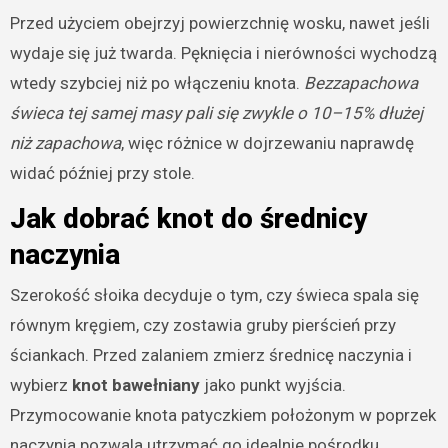
Przed użyciem obejrzyj powierzchnię wosku, nawet jeśli
wydaje się już twarda. Pęknięcia i nierówności wychodzą
wtedy szybciej niż po włączeniu knota.
Bezzapachowa
świeca tej samej masy pali się zwykle o 10–15% dłużej
niż zapachowa
, więc różnice w dojrzewaniu naprawdę
widać później przy stole.
Jak dobrać knot do średnicy
naczynia
Szerokość słoika decyduje o tym, czy świeca spala się
równym kręgiem, czy zostawia gruby pierścień przy
ściankach. Przed zalaniem zmierz średnicę naczynia i
wybierz
knot bawełniany
jako punkt wyjścia.
Przymocowanie knota patyczkiem położonym w poprzek
naczynia pozwala utrzymać go idealnie pośrodku