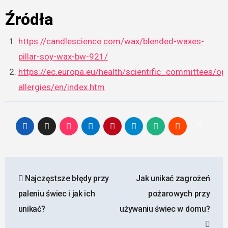
Źródła
https://candlescience.com/wax/blended-waxes-
pillar-soy-wax-bw-921/
https://ec.europa.eu/health/scientific_committees/o
allergies/en/index.htm
Nawigacja
Najczęstsze błędy przy
Jak unikać zagrożeń
wpisu
paleniu świec i jak ich
pożarowych przy
unikać?
używaniu świec w domu?