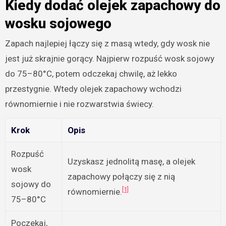
Kiedy dodać olejek zapachowy do
wosku sojowego
Zapach najlepiej łączy się z masą wtedy, gdy wosk nie
jest już skrajnie gorący. Najpierw rozpuść wosk sojowy
do 75–80°C, potem odczekaj chwilę, aż lekko
przestygnie. Wtedy olejek zapachowy wchodzi
równomiernie i nie rozwarstwia świecy.
Krok
Opis
Rozpuść
Uzyskasz jednolitą masę, a olejek
wosk
zapachowy połączy się z nią
sojowy do
[1]
równomiernie.
75–80°C
Poczekaj,