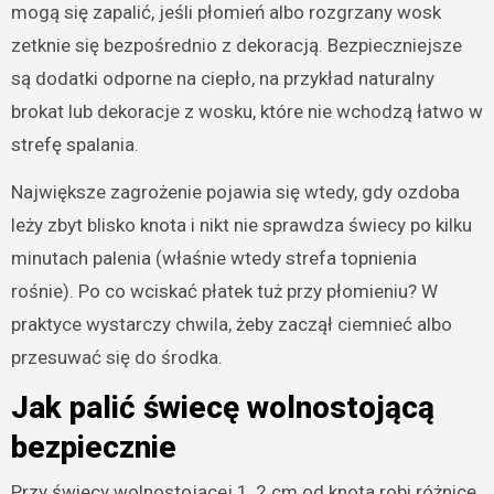
mogą się zapalić, jeśli płomień albo rozgrzany wosk
zetknie się bezpośrednio z dekoracją. Bezpieczniejsze
są dodatki odporne na ciepło, na przykład naturalny
brokat lub dekoracje z wosku, które nie wchodzą łatwo w
strefę spalania.
Największe zagrożenie pojawia się wtedy, gdy ozdoba
leży zbyt blisko knota i nikt nie sprawdza świecy po kilku
minutach palenia (właśnie wtedy strefa topnienia
rośnie). Po co wciskać płatek tuż przy płomieniu? W
praktyce wystarczy chwila, żeby zaczął ciemnieć albo
przesuwać się do środka.
Jak palić świecę wolnostojącą
bezpiecznie
Przy świecy wolnostojącej 1, 2 cm od knota robi różnicę.