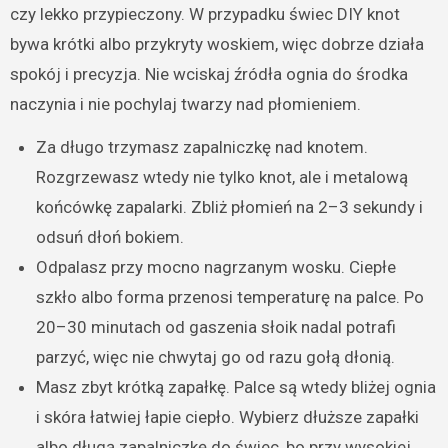
czy lekko przypieczony. W przypadku świec DIY knot
bywa krótki albo przykryty woskiem, więc dobrze działa
spokój i precyzja. Nie wciskaj źródła ognia do środka
naczynia i nie pochylaj twarzy nad płomieniem.
Za długo trzymasz zapalniczkę nad knotem.
Rozgrzewasz wtedy nie tylko knot, ale i metalową
końcówkę zapalarki. Zbliż płomień na 2–3 sekundy i
odsuń dłoń bokiem.
Odpalasz przy mocno nagrzanym wosku. Ciepłe
szkło albo forma przenosi temperaturę na palce. Po
20–30 minutach od gaszenia słoik nadal potrafi
parzyć, więc nie chwytaj go od razu gołą dłonią.
Masz zbyt krótką zapałkę. Palce są wtedy bliżej ognia
i skóra łatwiej łapie ciepło. Wybierz dłuższe zapałki
albo długą zapalniczkę do świec, bo przy wysokiej