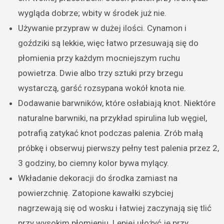
wygląda dobrze; wbity w środek już nie.
Używanie przypraw w dużej ilości. Cynamon i
goździki są lekkie, więc łatwo przesuwają się do
płomienia przy każdym mocniejszym ruchu
powietrza. Dwie albo trzy sztuki przy brzegu
wystarczą, garść rozsypana wokół knota nie.
Dodawanie barwników, które osłabiają knot. Niektóre
naturalne barwniki, na przykład spirulina lub węgiel,
potrafią zatykać knot podczas palenia. Zrób małą
próbkę i obserwuj pierwszy pełny test palenia przez 2,
3 godziny, bo ciemny kolor bywa mylący.
Wkładanie dekoracji do środka zamiast na
powierzchnię. Zatopione kawałki szybciej
nagrzewają się od wosku i łatwiej zaczynają się tlić
przy wysokim płomieniu. Lepiej ułożyć je przy