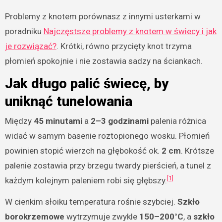
Problemy z knotem porównasz z innymi usterkami w
poradniku
Najczęstsze problemy z knotem w świecy i jak
je rozwiązać?
. Krótki, równo przycięty knot trzyma
płomień spokojnie i nie zostawia sadzy na ściankach.
Jak długo palić świecę, by
uniknąć tunelowania
Między
45 minutami
a
2–3 godzinami
palenia różnica
widać w samym basenie roztopionego wosku. Płomień
powinien stopić wierzch na głębokość ok.
2 cm
. Krótsze
palenie zostawia przy brzegu twardy pierścień, a tunel z
[1]
każdym kolejnym paleniem robi się głębszy.
W cienkim słoiku temperatura rośnie szybciej.
Szkło
borokrzemowe
wytrzymuje zwykle
150–200°C
, a
szkło