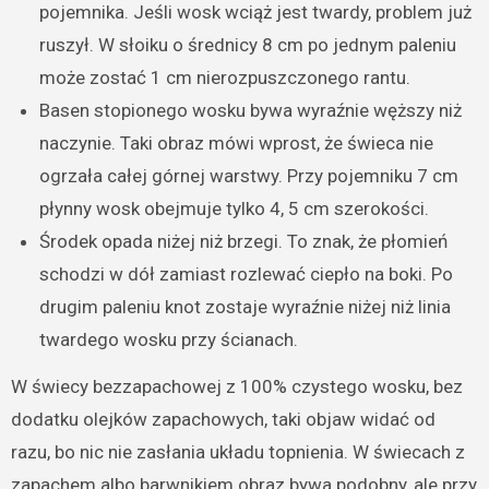
pojemnika. Jeśli wosk wciąż jest twardy, problem już
ruszył. W słoiku o średnicy 8 cm po jednym paleniu
może zostać 1 cm nierozpuszczonego rantu.
Basen stopionego wosku bywa wyraźnie węższy niż
naczynie. Taki obraz mówi wprost, że świeca nie
ogrzała całej górnej warstwy. Przy pojemniku 7 cm
płynny wosk obejmuje tylko 4, 5 cm szerokości.
Środek opada niżej niż brzegi. To znak, że płomień
schodzi w dół zamiast rozlewać ciepło na boki. Po
drugim paleniu knot zostaje wyraźnie niżej niż linia
twardego wosku przy ścianach.
W świecy bezzapachowej z 100% czystego wosku, bez
dodatku olejków zapachowych, taki objaw widać od
razu, bo nic nie zasłania układu topnienia. W świecach z
zapachem albo barwnikiem obraz bywa podobny, ale przy