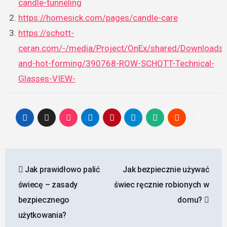
candle-tunneling
https://homesick.com/pages/candle-care
https://schott-
ceran.com/-/media/Project/OnEx/shared/Downloads/
and-hot-forming/390768-ROW-SCHOTT-Technical-
Glasses-VIEW-
Nawigacja
Jak prawidłowo palić
Jak bezpiecznie używać
wpisu
świecę – zasady
świec ręcznie robionych w
bezpiecznego
domu?
użytkowania?