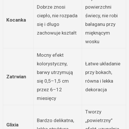
Dobrze znosi
powierzchni
ciepło, nie rozpada
świecy, nie robi
Kocanka
się i długo
bałaganu przy
zachowuje kształt
mięknącym
wosku
Mocny efekt
kolorystyczny,
Łatwe układanie
barwy utrzymują
przy bokach,
Zatrwian
się 0,5–1,5 cm
równa i lekka
przez 6–12
dekoracja
miesięcy
Tworzy
Bardzo delikatna,
„powietrzny”
Glixia
lekka struktura
efekt, uzupełnia